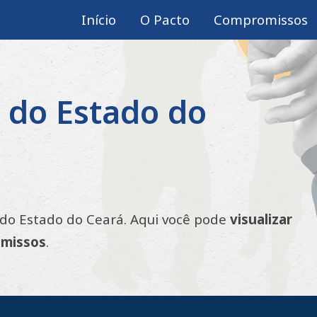
Início
O Pacto
Compromissos
ip to main content
Skip to navigat
o do Estado do
 do Estado do Ceará
. Aqui você pode
visualizar
omissos
.